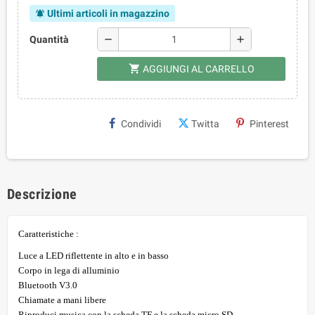
Ultimi articoli in magazzino
notifications_active
remove
add
Quantità
shopping_cart
AGGIUNGI AL CARRELLO
Condividi
Twitta
Pinterest
Descrizione
Caratteristiche :
Luce a LED riflettente in alto e in basso
Corpo in lega di alluminio
Bluetooth V3.0
Chiamate a mani libere
Riproduci musica con la scheda TF e la scheda micro SD