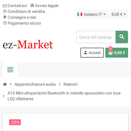
Contattaci
Avviso legale
card_giftcard
Condizioni di vendita
help_outline
Italiano IT
EUR €
Consegne e resi
location_on
Pagamento sicuro
help_outline
search
0
person
Accedi
0,00 €
view_headline
chevron_right
Apparecchiature audio
chevron_right
Relatori
A10 Mini altoparlante Bluetooth in metallo spazzolato con luce
chevron_right
LED riflettente
-25%