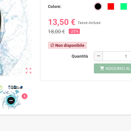
Colore:
13,50 €
Tasse incluse
18,00 €
-25%
Non disponibile
block
remove
Quantità
shopping_cart
AGGIUNGI A
zoom_out_map
chevron_right