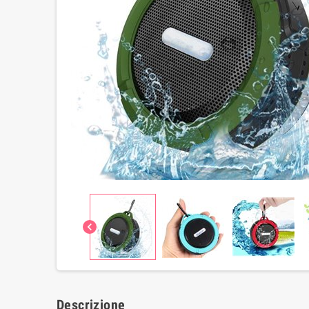
chevron_left
Descrizione