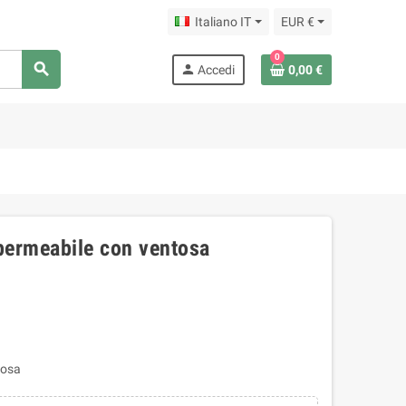
Italiano IT
EUR €
0
search
person
Accedi
0,00 €
mpermeabile con ventosa
tosa