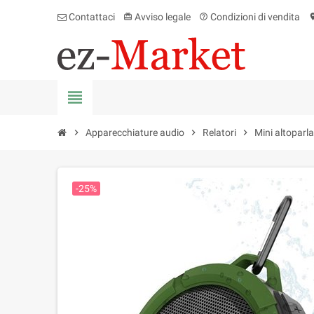
Contattaci
Avviso legale
Condizioni di vendita
card_giftcard
help_outline
locati
view_headline
chevron_right
Apparecchiature audio
chevron_right
Relatori
chevron_right
Mini altoparl
-25%