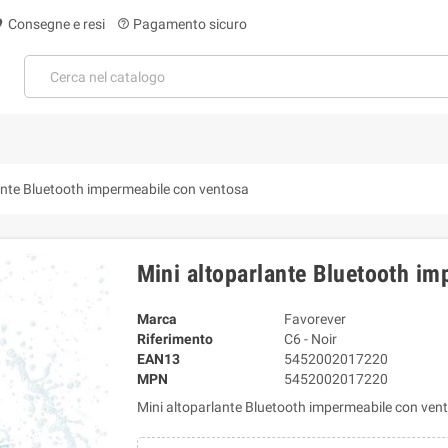
Consegne e resi
Pagamento sicuro
on_on
help_outline
ante Bluetooth impermeabile con ventosa
Mini altoparlante Bluetooth i
Marca
Favorever
Riferimento
C6 - Noir
EAN13
5452002017220
MPN
5452002017220
Mini altoparlante Bluetooth impermeabile con ven