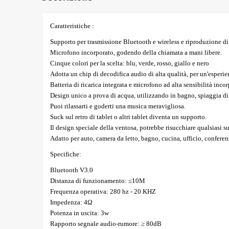
Caratteristiche :
Supporto per trasmissione Bluetooth e wireless e riproduzione di
Microfono incorporato, godendo della chiamata a mani libere.
Cinque colori per la scelta: blu, verde, rosso, giallo e nero
Adotta un chip di decodifica audio di alta qualità, per un'esperie
Batteria di ricarica integrata e microfono ad alta sensibilità inc
Design unico a prova di acqua, utilizzando in bagno, spiaggia di 
Puoi rilassarti e goderti una musica meravigliosa.
Suck sul retro di tablet o altri tablet diventa un supporto.
Il design speciale della ventosa, potrebbe risucchiare qualsiasi sup
Adatto per auto, camera da letto, bagno, cucina, ufficio, conferen
Specifiche:
Bluetooth V3.0
Distanza di funzionamento: ≤10M
Frequenza operativa: 280 hz - 20 KHZ
Impedenza: 4Ω
Potenza in uscita: 3w
Rapporto segnale audio-rumore: ≥ 80dB