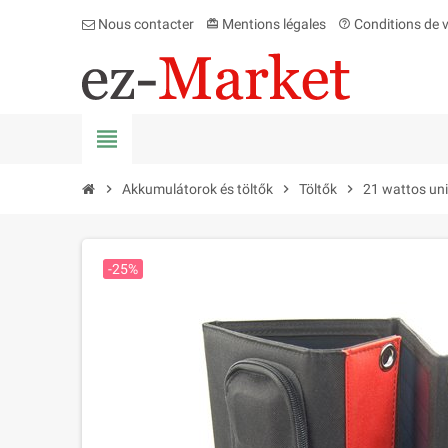
Nous contacter
Mentions légales
Conditions de 
card_giftcard
help_outline
view_headline
chevron_right
Akkumulátorok és töltők
chevron_right
Töltők
chevron_right
21 wattos uni
-25%