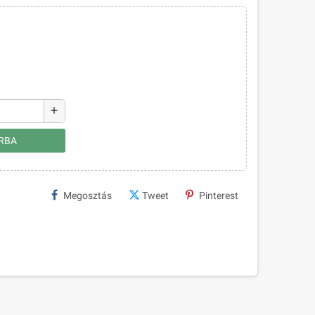
add
RBA
Megosztás
Tweet
Pinterest