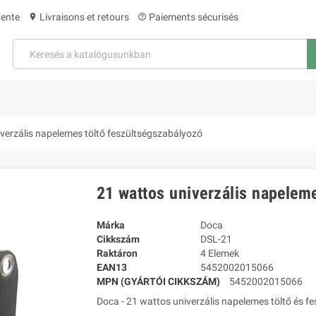
vente
Livraisons et retours
Paiements sécurisés
location_on
help_outline
verzális napelemes töltő feszültségszabályozó
21 wattos univerzális napelem
Márka
Doca
Cikkszám
DSL-21
Raktáron
4 Elemek
EAN13
5452002015066
MPN (GYÁRTÓI CIKKSZÁM)
5452002015066
Doca - 21 wattos univerzális napelemes töltő és f