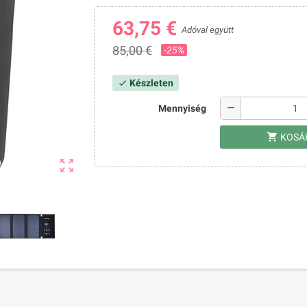
63,75 €
Adóval együtt
85,00 €
-25%
Készleten
check
remove
Mennyiség
shopping_cart
KOSÁ
zoom_out_map