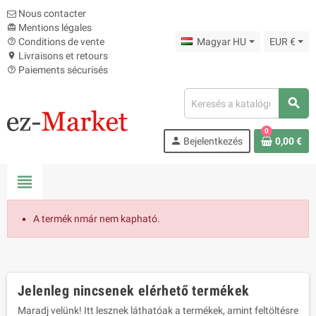
Nous contacter
Mentions légales
card_giftcard
Conditions de vente
Magyar HU
EUR €
help_outline
Livraisons et retours
location_on
Paiements sécurisés
help_outline
search
0
person
Bejelentkezés
0,00 €
view_headline
A termék nmár nem kapható.
Jelenleg nincsenek elérhető termékek
Maradj velünk! Itt lesznek láthatóak a termékek, amint feltöltésre