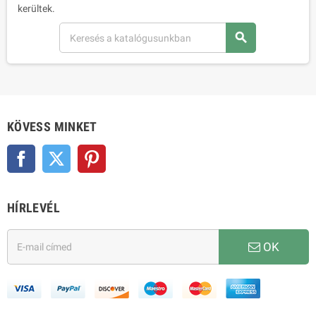
kerültek.
search
KÖVESS MINKET
Facebook
Twitter
Pinterest
HÍRLEVÉL
OK