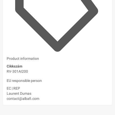
Product information
Cikkszám
RV-301AI200
EU responsible person
EC
|
REP
Laurent Dumas
contact@albafi.com