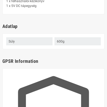
1 x felhasználói kézikönyv
1 x 5V DC tápegység
Adatlap
Súly
600g
GPSR Information