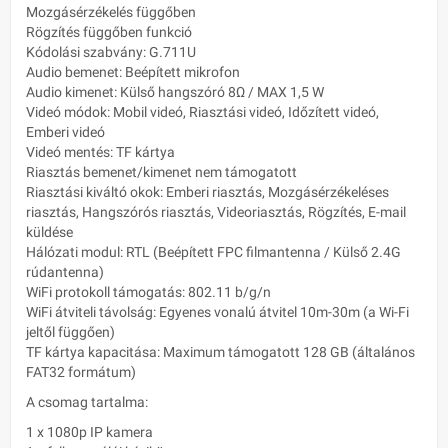
Mozgásérzékelés függőben
Rögzítés függőben funkció
Kódolási szabvány: G.711U
Audio bemenet: Beépített mikrofon
Audio kimenet: Külső hangszóró 8Ω / MAX 1,5 W
Videó módok: Mobil videó, Riasztási videó, Időzített videó,
Emberi videó
Videó mentés: TF kártya
Riasztás bemenet/kimenet nem támogatott
Riasztási kiváltó okok: Emberi riasztás, Mozgásérzékeléses
riasztás, Hangszórós riasztás, Videoriasztás, Rögzítés, E-mail
küldése
Hálózati modul: RTL (Beépített FPC filmantenna / Külső 2.4G
rúdantenna)
WiFi protokoll támogatás: 802.11 b/g/n
WiFi átviteli távolság: Egyenes vonalú átvitel 10m-30m (a Wi-Fi
jeltől függően)
TF kártya kapacitása: Maximum támogatott 128 GB (általános
FAT32 formátum)
A csomag tartalma:
1 x 1080p IP kamera