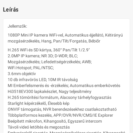
Leírás
Jellemzők:
1080P Mini IP kamera WiFi-vel, Automatikus éjjellátó, Kétirányú
mozgásérzékelés, Hang, Pan/Tilt/Forgatás, Bébiőr
H.265 WiFi és SD kártya, 360° Pan/Tilt 1/2.9"
2.0MP IP kamera; NR 3D; D-WDR; BLC;
Mozgásérzékelés; Lefedettségérzékelés; AWB;
WiFi Hotspot; PAL/NTSC;
3.6mm objektív
10 db infravörös LED, 10M IR távolság
MI Emberfelismerés és -érzékelés; Automatikus emberkövetés
Hi3518EV300 lapkakészlet, Nagy teljesítmény
H.265 tömörítési formátum, Alacsony tárhelyfogyasztás
Starlight képérzékelő, Élesebb kép
ONVIF támogatás, NVR berendezésekhez csatlakoztatható
Többplatformos kezelés, APP/DVR/NVR/CMS/IE Explorer
Beépített mikrofon, Kihangosító, Egyszerű intercom
Távoli videó letöltés és megosztás
Emberészlelő riasztás, Mozgásérzékeléses riasztás, Kihangosító