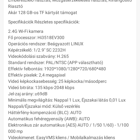
Riasztó
Akár 128 GB-os TF kártyát támogat
Specifikációk Részletes specifikációk:
2.4G Wi-Fi kamera
Fő processzor: Hi3518EV300
Operációs rendszer: Beágyazott LINUX
Képérzékelő: 1/2.9" SC 2232H
Videokódolási szabvány: H.265
Standard rendszer: PAL/NTSC (APP választható)
Effektív felbontás: 1920*1080/1280*720/680*480
Effektív pixelek: 2,4 megapixel
Videó képkockasebesség: 25 képkocka/másodperc
Videó bitráta: 135 kbps-2048 kbps
Jel-zaj arány: ≥69dB
Minimális megvilágítás: Nappal 1 Lux, Éjszakai látás 0,01 Lux
Nappali/Éjszakai mód: Külső vezérlés
Háttérfény-kompenzáció (BLC): AUTO
Automatikus fehéregyensúly (AWB): AUTO
Elektronikus zár automatikus (AES) AUTO / 1/50 1/60) - 1/100
000 mp
Videokimenet: EasyVMS kliens / Mobilalkalmazás kliens