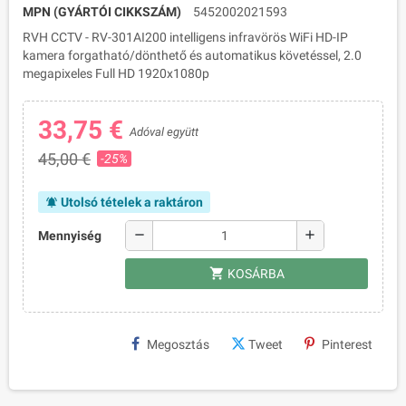
MPN (GYÁRTÓI CIKKSZÁM)
5452002021593
RVH CCTV - RV-301AI200 intelligens infravörös WiFi HD-IP
kamera forgatható/dönthető és automatikus követéssel, 2.0
megapixeles Full HD 1920x1080p
33,75 €
Adóval együtt
45,00 €
-25%
Utolsó tételek a raktáron
notifications_active
remove
add
Mennyiség
shopping_cart
KOSÁRBA
Megosztás
Tweet
Pinterest