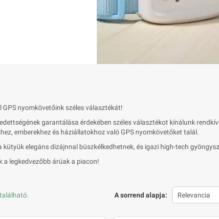
l GPS nyomkövetőink széles választékát!
edettségének garantálása érdekében széles választékot kínálunk rendkí
ez, emberekhez és háziállatokhoz való GPS nyomkövetőket talál.
 kütyük elegáns dizájnnal büszkélkedhetnek, és igazi high-tech gyöngys
 a legkedvezőbb árúak a piacon!
található.
A sorrend alapja:
Relevancia
t Intelligente Etanche
Mini Haut-Parleur Bluetooth Design
Batteri
t Loisirs SF-115 PLUS
Rétro et Radio-FM R919-B
Tout 