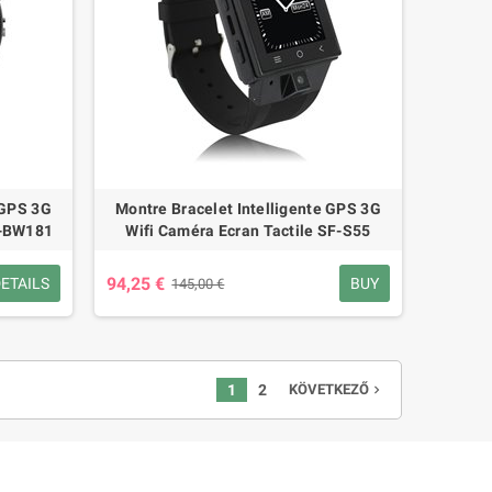
 GPS 3G
Montre Bracelet Intelligente GPS 3G
X-BW181
Wifi Caméra Ecran Tactile SF-S55
94,25 €
ETAILS
BUY
145,00 €
1
2
KÖVETKEZŐ
navigate_next