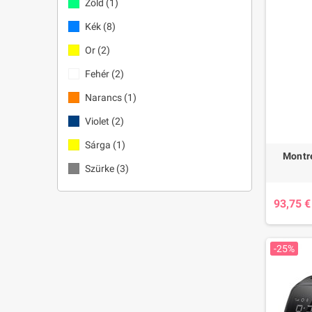
Zöld
(1)
Kék
(8)
Or
(2)
Fehér
(2)
Narancs
(1)
Violet
(2)
Sárga
(1)
Montr
Szürke
(3)
93,75 €
-25%