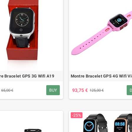
e Bracelet GPS 3G Wifi A19
Montre Bracelet GPS 4G Wifi V
93,75 €
BUY
D
65,00 €
125,00 €
-25%