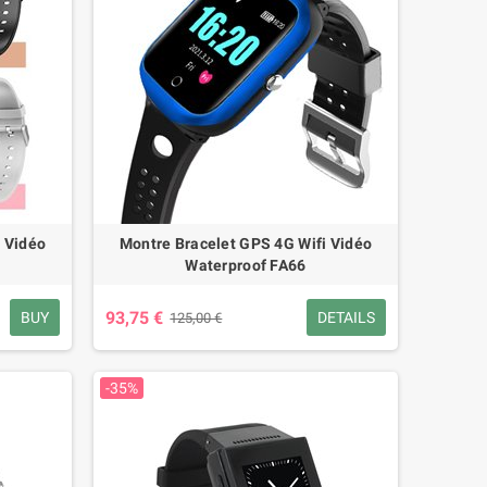
 Vidéo
Montre Bracelet GPS 4G Wifi Vidéo
Waterproof FA66
93,75 €
BUY
DETAILS
125,00 €
-35%