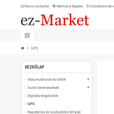
Nous contacter
Mentions légales
Conditions de 
card_giftcard
help_outline
view_headline
chevron_right
GPS
KEZDŐLAP
Akkumulátorok és töltők
add
Audio berendezések
add
Digitális kiegészítők
GPS
Napelemes és szabadidős lámpák