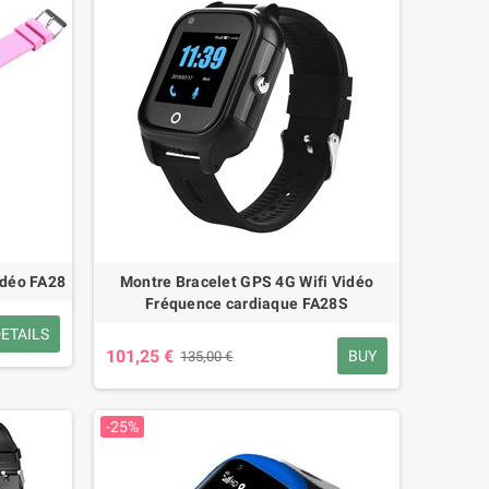
idéo FA28
Montre Bracelet GPS 4G Wifi Vidéo
Fréquence cardiaque FA28S
ETAILS
101,25 €
BUY
135,00 €
-25%