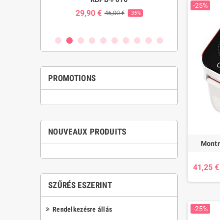
-25%
29,90 €
24,00 
€
46,00 €
-25%
-35%
PROMOTIONS
NOUVEAUX PRODUITS
Montr
41,25 €
SZŰRÉS ESZERINT
-25%
Rendelkezésre állás