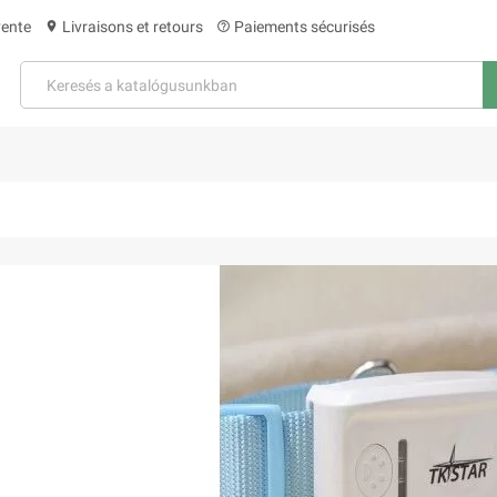
vente
Livraisons et retours
Paiements sécurisés
location_on
help_outline