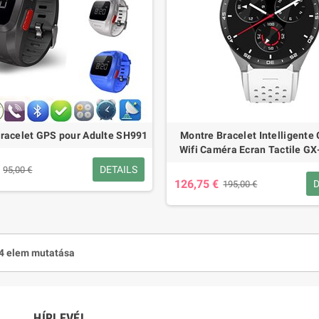
racelet GPS pour Adulte SH991
Montre Bracelet Intelligente
Wifi Caméra Ecran Tactile G
DETAILS
95,00 €
126,75 €
D
195,00 €
14 elem mutatása
HÍRLEVÉL