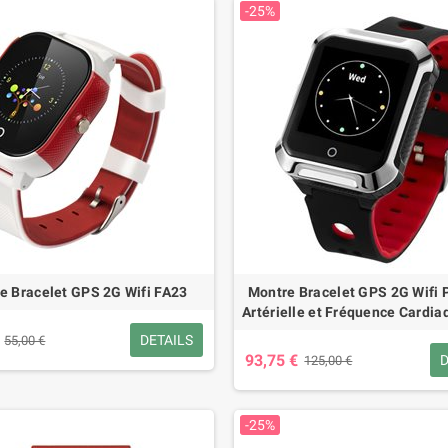
-25%
€
44,25 €
32,00 €
59,00 €
-25%
-25%
e Bracelet GPS 2G Wifi FA23
Montre Bracelet GPS 2G Wifi 
Artérielle et Fréquence Cardi
DETAILS
55,00 €
93,75 €
D
125,00 €
-25%