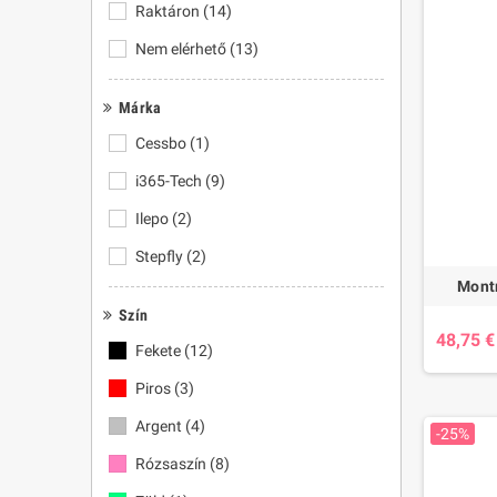
Raktáron
(14)
Nem elérhető
(13)
Márka
Cessbo
(1)
i365-Tech
(9)
Ilepo
(2)
Stepfly
(2)
Montr
Szín
48,75 €
Fekete
(12)
Piros
(3)
Argent
(4)
-25%
Rózsaszín
(8)