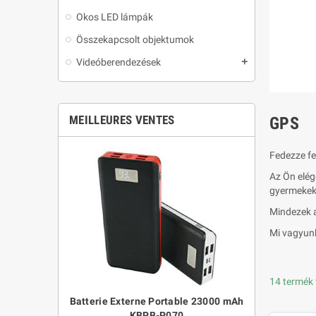
Okos LED lámpák
Összekapcsolt objektumok
Videóberendezések
add
MEILLEURES VENTES
GPS
Fedezze fe
Az Ön elég
gyermekekh
Mindezek a
Mi vagyunk
14 termék 
és Smart Mini
Batterie Externe Portable 23000 mAh
Montre Bracele
tes tápegység
KBPB-P070
pour Sports e