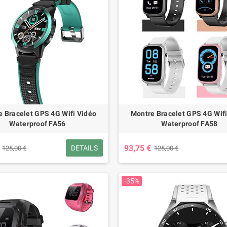
e Bracelet GPS 4G Wifi Vidéo
Montre Bracelet GPS 4G Wifi
Waterproof FA56
Waterproof FA58
93,75 €
DETAILS
125,00 €
125,00 €
-35%