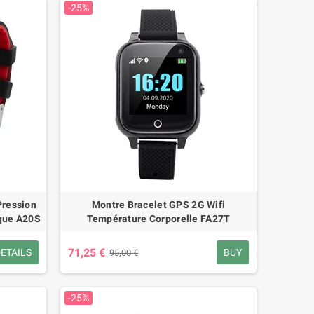
-25%
BT648
20,80 €
32,00 €
-35%
16,50 €
22,00 €
-25%
Pression
Montre Bracelet GPS 2G Wifi
aque A20S
Température Corporelle FA27T
71,25 €
ETAILS
BUY
95,00 €
-25%