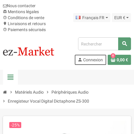
Nous contacter
Mentions légales
card_giftcard
Conditions de vente
Français FR
EUR €
help_outline
Livraisons et retours
location_on
Paiements sécurisés
help_outline
search
0
person
Connexion
0,00 €
view_headline
chevron_right
Matériels Audio
chevron_right
Périphériques Audio
chevron_right
Enregisteur Vocal Digital Dictaphone ZS-300
-25%