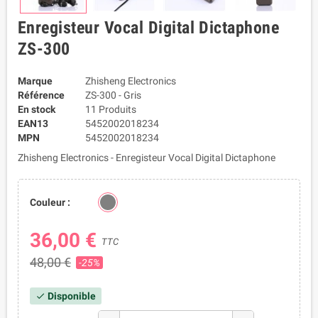
Enregisteur Vocal Digital Dictaphone
ZS-300
Marque
Zhisheng Electronics
Référence
ZS-300 - Gris
En stock
11 Produits
EAN13
5452002018234
MPN
5452002018234
Zhisheng Electronics - Enregisteur Vocal Digital Dictaphone
Couleur :
36,00 €
TTC
48,00 €
-25%
Disponible
check