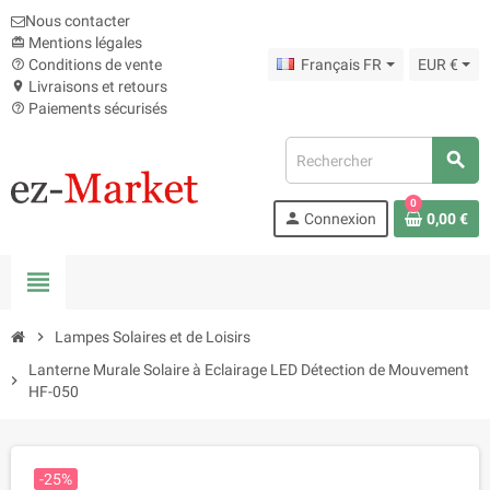
Nous contacter
Mentions légales
card_giftcard
Conditions de vente
Français FR
EUR €
help_outline
Livraisons et retours
location_on
Paiements sécurisés
help_outline
search
0
person
Connexion
0,00 €
view_headline
chevron_right
Lampes Solaires et de Loisirs
Lanterne Murale Solaire à Eclairage LED Détection de Mouvement
chevron_right
HF-050
-25%