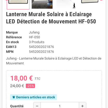
Lanterne Murale Solaire à Eclairage
LED Détection de Mouvement HF-050
Marque
Jufeng
Référence
HF-050
En stock
3 Produits
EAN13
5452002021876
MPN
5452002021876
Jufeng - Lanterne Murale Solaire à Eclairage LED et Détection de
Mouvement
18,00 €
TTC
24,00 €
-25%
Derniers articles en stock
notifications_active
remove
add
Quantité