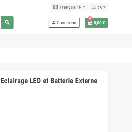
Français FR
EUR €
0
search
person
Connexion
0,00 €
Eclairage LED et Batterie Externe