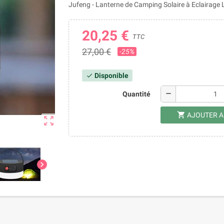
Jufeng - Lanterne de Camping Solaire à Eclairage 
20,25 €
TTC
27,00 €
-25%
Disponible
check
remove
Quantité
shopping_cart
AJOUTER A
zoom_out_map
chevron_right