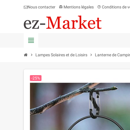
Nous contacter
Mentions légales
Conditions de v
card_giftcard
help_outline
view_headline
chevron_right
Lampes Solaires et de Loisirs
chevron_right
Lanterne de Campin
-25%