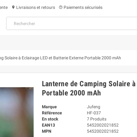
ente
Livraisons et retours
Paiements sécurisés
location_on
help_outline
g Solaire à Eclairage LED et Batterie Externe Portable 2000 mAh
Lanterne de Camping Solaire à 
Portable 2000 mAh
Marque
Jufeng
Référence
HF-037
En stock
7 Produits
EAN13
5452002021852
MPN
5452002021852