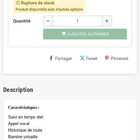
Rupture de stock
error_outline
Produit disponible avec d'autres options
remove
add
Quantité
shopping_cart
AJOUTER AU PANIER
Partager
Tweet
Pinterest
Description
Caractéristiques :
Suivi en temps réel
Appel vocal
Historique de route
Barrière virtuelle