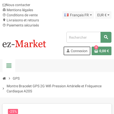
Nous contacter
Mentions légales
card_giftcard
Conditions de vente
Français FR
EUR €
help_outline
Livraisons et retours
location_on
Paiements sécurisés
help_outline
search
0
person
Connexion
0,00 €
view_headline
chevron_right
GPS
Montre Bracelet GPS 2G Wifi Pression Artérielle et Fréquence
chevron_right
Cardiaque A20S
-25%