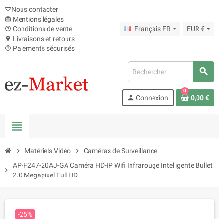
Nous contacter
Mentions légales
card_giftcard
Conditions de vente
Français FR
EUR €
help_outline
Livraisons et retours
location_on
Paiements sécurisés
help_outline
search
0
person
Connexion
0,00 €
view_headline
chevron_right
Matériels Vidéo
chevron_right
Caméras de Surveillance
AP-F247-20AJ-GA Caméra HD-IP Wifi Infrarouge Intelligente Bullet
chevron_right
2.0 Megapixel Full HD
-25%