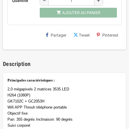
remove
add
Quantité
shopping_cart
AJOUTER AU PANIER
Partager
Tweet
Pinterest
Description
Principales caractéristiques :
2,0 mégapixels 2 matrices 3535 LED
H264 (1080P)
GK7102C + GC2053H
Wifi APP Throuh téléphone portable
Objectif fixe
Pan: 355 degrés Inclinaison: 90 degrés
Suivi corporel