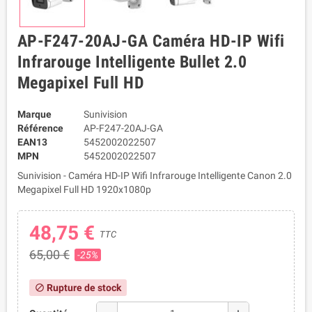
AP-F247-20AJ-GA Caméra HD-IP Wifi
Infrarouge Intelligente Bullet 2.0
Megapixel Full HD
Marque
Sunivision
Référence
AP-F247-20AJ-GA
EAN13
5452002022507
MPN
5452002022507
Sunivision - Caméra HD-IP Wifi Infrarouge Intelligente Canon 2.0
Megapixel Full HD 1920x1080p
48,75 €
TTC
65,00 €
-25%
Rupture de stock
block