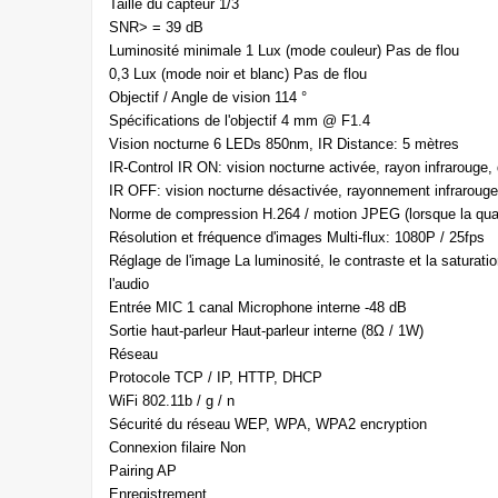
Taille du capteur 1/3
SNR> = 39 dB
Luminosité minimale 1 Lux (mode couleur) Pas de flou
0,3 Lux (mode noir et blanc) Pas de flou
Objectif / Angle de vision 114 °
Spécifications de l'objectif 4 mm @ F1.4
Vision nocturne 6 LEDs 850nm, IR Distance: 5 mètres
IR-Control IR ON: vision nocturne activée, rayon infrarouge,
IR OFF: vision nocturne désactivée, rayonnement infrarouge
Norme de compression H.264 / motion JPEG (lorsque la qual
Résolution et fréquence d'images Multi-flux: 1080P / 25fps
Réglage de l'image La luminosité, le contraste et la saturatio
l'audio
Entrée MIC 1 canal Microphone interne -48 dB
Sortie haut-parleur Haut-parleur interne (8Ω / 1W)
Réseau
Protocole TCP / IP, HTTP, DHCP
WiFi 802.11b / g / n
Sécurité du réseau WEP, WPA, WPA2 encryption
Connexion filaire Non
Pairing AP
Enregistrement