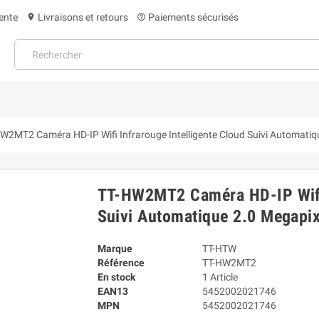
ente
Livraisons et retours
Paiements sécurisés
location_on
help_outline
W2MT2 Caméra HD-IP Wifi Infrarouge Intelligente Cloud Suivi Automati
TT-HW2MT2 Caméra HD-IP Wifi 
Suivi Automatique 2.0 Megapi
Marque
TT-HTW
Référence
TT-HW2MT2
En stock
1 Article
EAN13
5452002021746
MPN
5452002021746