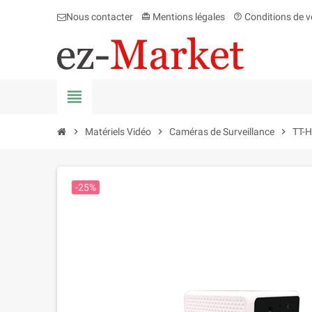
Nous contacter
Mentions légales
Conditions de v
card_giftcard
help_outline
view_headline
chevron_right
Matériels Vidéo
chevron_right
Caméras de Surveillance
chevron_right
TT-H
-25%