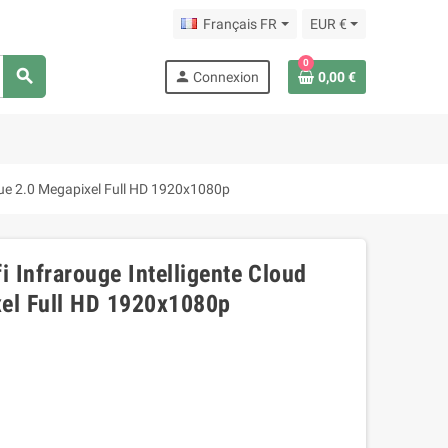
Français FR
EUR €
0
search
person
Connexion
0,00 €
que 2.0 Megapixel Full HD 1920x1080p
Infrarouge Intelligente Cloud
xel Full HD 1920x1080p