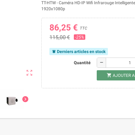
TT-HTW - Caméra HD-IP Wifi Infrarouge Intelligent
1920x1080p
86,25 €
TTC
115,00 €
-25%
Derniers articles en stock
notifications_active
remove
Quantité
zoom_out_map
shopping_cart
AJOUTER A
chevron_right