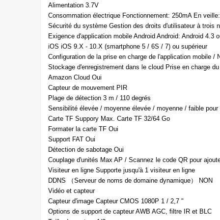
Alimentation 3.7V
Consommation électrique Fonctionnement: 250mA En veille
Sécurité du système Gestion des droits d'utilisateur à trois 
Exigence d'application mobile Android Android: Android 4.3 o
iOS iOS 9.X - 10.X (smartphone 5 / 6S / 7) ou supérieur
Configuration de la prise en charge de l'application mobile 
Stockage d'enregistrement dans le cloud Prise en charge du
Amazon Cloud Oui
Capteur de mouvement PIR
Plage de détection 3 m / 110 degrés
Sensibilité élevée / moyenne élevée / moyenne / faible pour 
Carte TF Suppory Max. Carte TF 32/64 Go
Formater la carte TF Oui
Support FAT Oui
Détection de sabotage Oui
Couplage d'unités Max AP / Scannez le code QR pour ajoute
Visiteur en ligne Supporte jusqu'à 1 visiteur en ligne
DDNS （Serveur de noms de domaine dynamique） NON
Vidéo et capteur
Capteur d'image Capteur CMOS 1080P 1 / 2,7 "
Options de support de capteur AWB AGC, filtre IR et BLC