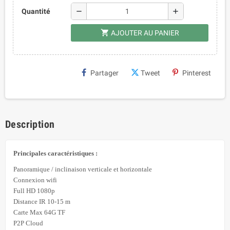
remove
add
Quantité
shopping_cart
AJOUTER AU PANIER
Partager
Tweet
Pinterest
Description
Principales caractéristiques :
Panoramique / inclinaison verticale et horizontale
Connexion wifi
Full HD 1080p
Distance IR 10-15 m
Carte Max 64G TF
P2P Cloud