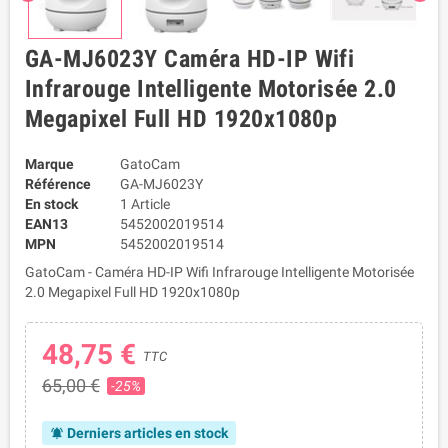
GA-MJ6023Y Caméra HD-IP Wifi
Infrarouge Intelligente Motorisée 2.0
Megapixel Full HD 1920x1080p
Marque
GatoCam
Référence
GA-MJ6023Y
En stock
1 Article
EAN13
5452002019514
MPN
5452002019514
GatoCam - Caméra HD-IP Wifi Infrarouge Intelligente Motorisée
2.0 Megapixel Full HD 1920x1080p
48,75 €
TTC
65,00 €
-25%
Derniers articles en stock
notifications_active