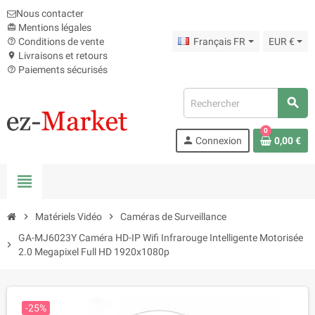
Nous contacter
Mentions légales
card_giftcard
Conditions de vente
Français FR
EUR €
help_outline
Livraisons et retours
location_on
Paiements sécurisés
help_outline
search
0
person
Connexion
0,00 €
view_headline
chevron_right
Matériels Vidéo
chevron_right
Caméras de Surveillance
GA-MJ6023Y Caméra HD-IP Wifi Infrarouge Intelligente Motorisée
chevron_right
2.0 Megapixel Full HD 1920x1080p
-25%