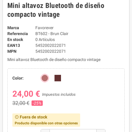
Mini altavoz Bluetooth de diseño
compacto vintage
Marca
Favorever
Referencia
BT602 - Brun Clair
En stock
0 Artículos
EAN13
5452002022071
MPN
5452002022071
Mini altavoz Bluetooth de diseño compacto vintage
Color:
24,00 €
Impuestos incluidos
32,00 €
-25%
Fuera de stock
error_outline
Producto disponible con otras opciones