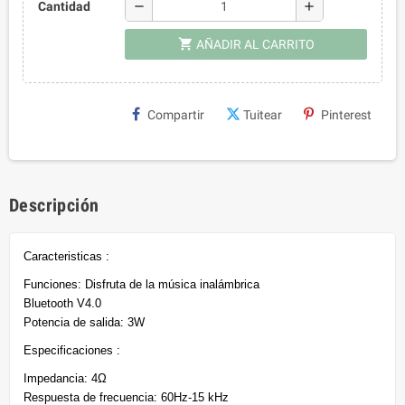
remove
add
Cantidad
shopping_cart
AÑADIR AL CARRITO
Compartir
Tuitear
Pinterest
Descripción
Caracteristicas :
Funciones: Disfruta de la música inalámbrica
Bluetooth V4.0
Potencia de salida: 3W
Especificaciones :
Impedancia: 4Ω
Respuesta de frecuencia: 60Hz-15 kHz