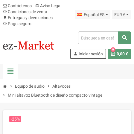
Contáctenos
Aviso Legal
card_giftcard
Condiciones de venta
help_outline
Español ES
EUR €
Entregas y devoluciones
location_on
Pago seguro
help_outline
search
0
person
Iniciar sesión
0,00 €
view_headline
chevron_right
Equipo de audio
chevron_right
Altavoces
chevron_right
Mini altavoz Bluetooth de diseño compacto vintage
-25%