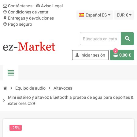
Contáctenos
Aviso Legal
card_giftcard
Condiciones de venta
help_outline
Español ES
EUR €
Entregas y devoluciones
location_on
Pago seguro
help_outline
search
0
person
Iniciar sesión
0,00 €
view_headline
chevron_right
Equipo de audio
chevron_right
Altavoces
Mini estéreo y altavoz Bluetooth a prueba de agua para deportes &
chevron_right
exteriores C29
-25%