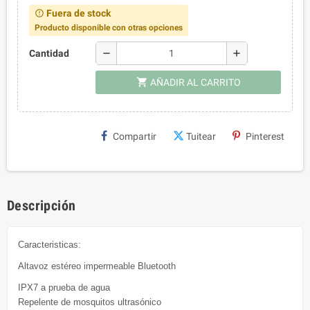
Fuera de stock
error_outline
Producto disponible con otras opciones
remove
add
Cantidad
shopping_cart
AÑADIR AL CARRITO
Compartir
Tuitear
Pinterest
Descripción
Caracteristicas:
Altavoz estéreo impermeable Bluetooth
IPX7 a prueba de agua
Repelente de mosquitos ultrasónico