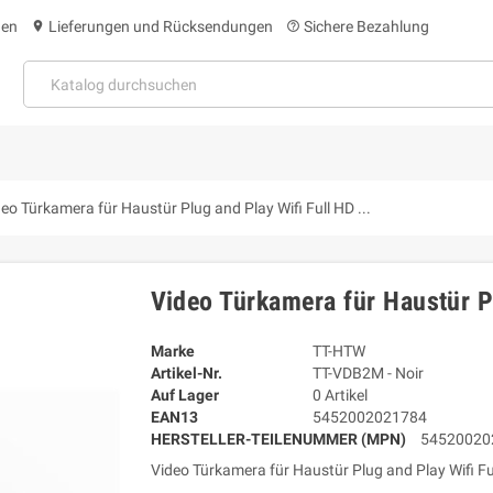
gen
Lieferungen und Rücksendungen
Sichere Bezahlung
location_on
help_outline
eo Türkamera für Haustür Plug and Play Wifi Full HD ...
Video Türkamera für Haustür Pl
Marke
TT-HTW
Artikel-Nr.
TT-VDB2M - Noir
Auf Lager
0 Artikel
EAN13
5452002021784
HERSTELLER-TEILENUMMER (MPN)
54520020
Video Türkamera für Haustür Plug and Play Wifi Ful