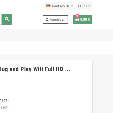
Deutsch DE
EUR €
0
search
person
Anmelden
0,00 €
ug and Play Wifi Full HD ...
21784
l HD ...