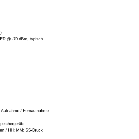
)
PER @ -70 dBm, typisch
 Aufnahme / Fernaufnahme
peichergeräts
tum / HH: MM: SS-Druck