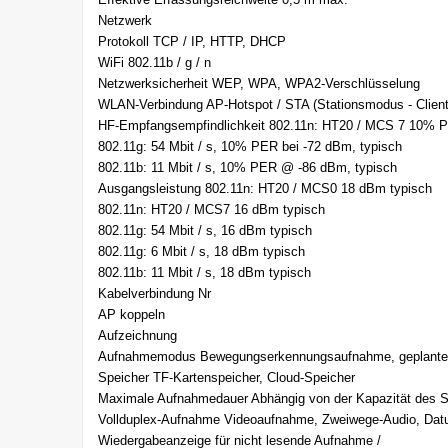
Netzwerk
Protokoll TCP / IP, HTTP, DHCP
WiFi 802.11b / g / n
Netzwerksicherheit WEP, WPA, WPA2-Verschlüsselung
WLAN-Verbindung AP-Hotspot / STA (Stationsmodus - Client
HF-Empfangsempfindlichkeit 802.11n: HT20 / MCS 7 10% 
802.11g: 54 Mbit / s, 10% PER bei -72 dBm, typisch
802.11b: 11 Mbit / s, 10% PER @ -86 dBm, typisch
Ausgangsleistung 802.11n: HT20 / MCS0 18 dBm typisch
802.11n: HT20 / MCS7 16 dBm typisch
802.11g: 54 Mbit / s, 16 dBm typisch
802.11g: 6 Mbit / s, 18 dBm typisch
802.11b: 11 Mbit / s, 18 dBm typisch
Kabelverbindung Nr
AP koppeln
Aufzeichnung
Aufnahmemodus Bewegungserkennungsaufnahme, geplante
Speicher TF-Kartenspeicher, Cloud-Speicher
Maximale Aufnahmedauer Abhängig von der Kapazität des S
Vollduplex-Aufnahme Videoaufnahme, Zweiwege-Audio, Da
Wiedergabeanzeige für nicht lesende Aufnahme /