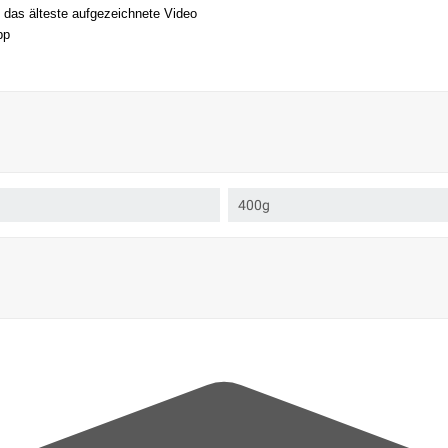
t das älteste aufgezeichnete Video
pp
400g