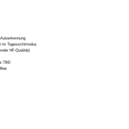
R-Autoerkennung.
ibt im Tagessichtmodus.
nder HF-Qualität)
ps TBD
lbar.