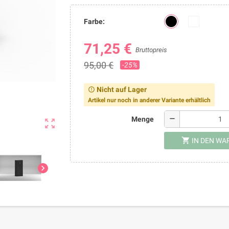
Farbe:
71,25 €
Bruttopreis
95,00 €
-25%
Nicht auf Lager
error_outline
Artikel nur noch in anderer Variante erhältlich
remove
Menge
zoom_out_map
shopping_cart
IN DEN W
chevron_right