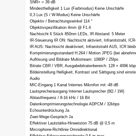
SNR> = 39 dB
Mindesthelligkeit 1 Lux (Farbmodus) Keine Unschärfe
0,3 Lux (S / W-Modus) Keine Unschärfe
Objektiv / Betrachtungswinkel 114 °
Objektivspezifikation 4mm @ F1.4
Nachtsicht 6 Stück 850nm LEDs, IR Abstand: 5 Meter
IR-Steuerung IR ON: Nachtsicht aktiviert, Infrarotstrahl, IC
IR AUS: Nachtsicht deaktiviert, Infrarotstrahl AUS, ICR ble
Komprimierungsstandard H.264 / Motion JPEG (bei abnehme
Auflösung und Bildrate Multistream: 1080P / 25fps
Bitrate CBR / VBR, Ausgabebitratenbereich: 128 × 4096 kb
Bildeinstellung Helligkeit, Kontrast und Sättigung sind einstel
Audio
MIC-Eingang 1 Kanal Internes Mikrofon mit -48 dB
Lautsprecherausgang Interner Lautsprecher (8Ω / 1W)
Abtastfrequenz / 8-16 kHz / 16 Bit
Datenkomprimierungstechnologie ADPCM / 32kbps
Echounterdrückung Ja
Zwei-Wege-Gespräch Ja
Effektiver Lautstärke-Hinweiston 75 dB @ 0,5 m
Mircrophone-Richtlinie Omnidirektional
Effektive Erfassungsreichweite 0,5 m max.