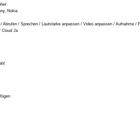
öher
ny, Nokia
g / Abrufen / Sprechen / Lautstärke anpassen / Video anpassen / Aufnahme / 
r Cloud Ja
ahl
ufügen