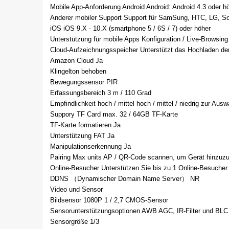
Mobile App-Anforderung Android Android: Android 4.3 oder h
Anderer mobiler Support Support für SamSung, HTC, LG, So
iOS iOS 9.X - 10.X (smartphone 5 / 6S / 7) oder höher
Unterstützung für mobile Apps Konfiguration / Live-Browsin
Cloud-Aufzeichnungsspeicher Unterstützt das Hochladen de
Amazon Cloud Ja
Klingelton behoben
Bewegungssensor PIR
Erfassungsbereich 3 m / 110 Grad
Empfindlichkeit hoch / mittel hoch / mittel / niedrig zur Ausw
Suppory TF Card max. 32 / 64GB TF-Karte
TF-Karte formatieren Ja
Unterstützung FAT Ja
Manipulationserkennung Ja
Pairing Max units AP / QR-Code scannen, um Gerät hinzuz
Online-Besucher Unterstützen Sie bis zu 1 Online-Besucher
DDNS （Dynamischer Domain Name Server） NR
Video und Sensor
Bildsensor 1080P 1 / 2,7 CMOS-Sensor
Sensorunterstützungsoptionen AWB AGC, IR-Filter und BLC
Sensorgröße 1/3