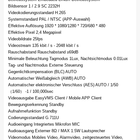
Bildsensor 1 / 2.9 SC 2232H
Videokodierungsstandard H.265
Systemstandard PAL / NTSC (APP-Auswahl)
Effektive Auflösung 1920 * 1080/1280 * 720/680 * 480
Effektive Pixel 2,4 Megapixel
Videobildrate 25fps
Videostream 135 kbit / s - 2048 kbit / s
Rauschabstand Rauschabstand ≥69dB
Minimale Beleuchtung Tagmodus 1Lux, Nachtsichtmodus 0.01Lux
Tag- und Nachtmodus Externe Steuerung
Gegenlichtkompensation (BLC) AUTO
Automatischer Weißabgleich (AWB) AUTO
Automatischer elektronischer Verschluss (AES) AUTO / 1/50
（1/60） -1 / 100,000sec
Videoausgabe EasyVMS Client / Mobile APP Client
Bewegungserkennung Standby
Aufnahmefunktion Standby
Codierungsstandard G.711U
Audioeingang Integriertes Mikrofon MIC
Audioausgang Externer 8Ω / MAX 1.5W Lautsprecher
Videomodus Mobiles Video, Alarmvideo, zeitgesteuertes Video,