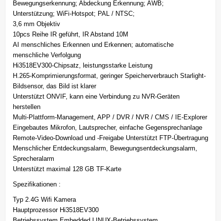
Bewegungserkennung; Abdeckung Erkennung; AWB;
Unterstützung; WiFi-Hotspot; PAL / NTSC;
3,6 mm Objektiv
10pcs Reihe IR geführt, IR Abstand 10M
AI menschliches Erkennen und Erkennen; automatische
menschliche Verfolgung
Hi3518EV300-Chipsatz, leistungsstarke Leistung
H.265-Komprimierungsformat, geringer Speicherverbrauch Starlight-
Bildsensor, das Bild ist klarer
Unterstützt ONVIF, kann eine Verbindung zu NVR-Geräten
herstellen
Multi-Plattform-Management, APP / DVR / NVR / CMS / IE-Explorer
Eingebautes Mikrofon, Lautsprecher, einfache Gegensprechanlage
Remote-Video-Download und -Freigabe Unterstützt FTP-Übertragung
Menschlicher Entdeckungsalarm, Bewegungsentdeckungsalarm,
Sprecheralarm
Unterstützt maximal 128 GB TF-Karte
Spezifikationen :
Typ 2.4G Wifi Kamera
Hauptprozessor Hi3518EV300
Betriebssystem Embedded LINUX-Betriebssystem