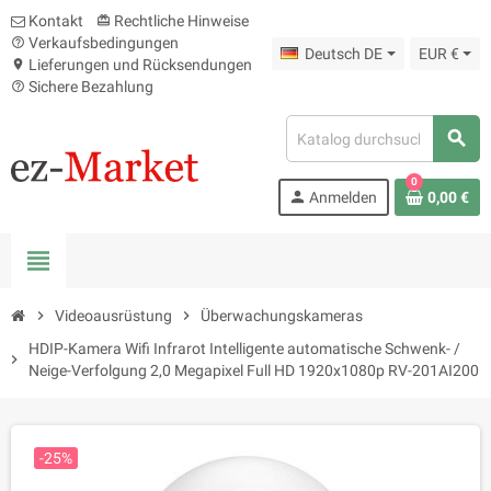
Kontakt
Rechtliche Hinweise
card_giftcard
Verkaufsbedingungen
help_outline
Deutsch DE
EUR €
Lieferungen und Rücksendungen
location_on
Sichere Bezahlung
help_outline
search
0
person
Anmelden
0,00 €
view_headline
chevron_right
Videoausrüstung
chevron_right
Überwachungskameras
HDIP-Kamera Wifi Infrarot Intelligente automatische Schwenk- /
chevron_right
Neige-Verfolgung 2,0 Megapixel Full HD 1920x1080p RV-201AI200
-25%