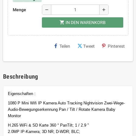
remove
add
Menge
shopping_cart
IN DEN WARENKORB
Teilen
Tweet
Pinterest
Beschreibung
Eigenschaften :
1080 P Mini Wifi IP Kamera Auto Tracking Nightvision Zwei-Wege-
Audio-Bewegungserkennung Pan / Tilt / Rotate Kamera Baby
Monitor
H.265 WiFi & SD Karte 360 ​​° PanTilt; 1 / 2.9 "
2.0MP IP-Kamera; 3D NR; D-WDR; BLC;