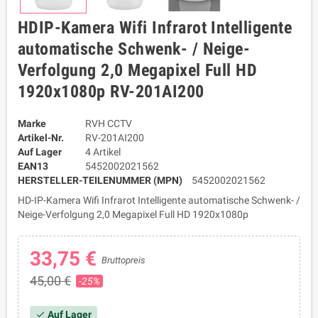
HDIP-Kamera Wifi Infrarot Intelligente
automatische Schwenk- / Neige-
Verfolgung 2,0 Megapixel Full HD
1920x1080p RV-201AI200
Marke
RVH CCTV
Artikel-Nr.
RV-201AI200
Auf Lager
4 Artikel
EAN13
5452002021562
HERSTELLER-TEILENUMMER (MPN)
5452002021562
HD-IP-Kamera Wifi Infrarot Intelligente automatische Schwenk- /
Neige-Verfolgung 2,0 Megapixel Full HD 1920x1080p
33,75 €
Bruttopreis
45,00 €
-25%
Auf Lager
check