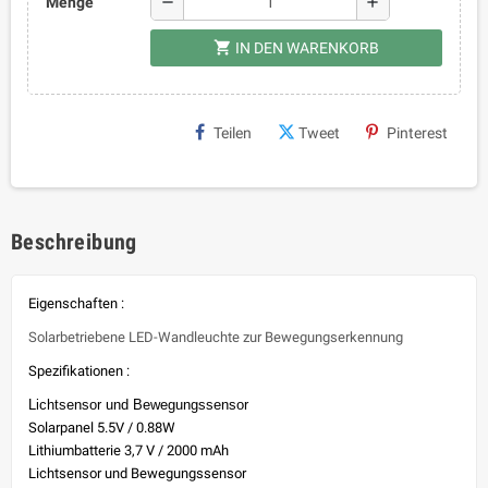
remove
add
Menge
shopping_cart
IN DEN WARENKORB
Teilen
Tweet
Pinterest
Beschreibung
Eigenschaften :
Solarbetriebene LED-Wandleuchte zur Bewegungserkennung
Spezifikationen :
Lichtsensor und Bewegungssensor
Solarpanel 5.5V / 0.88W
Lithiumbatterie 3,7 V / 2000 mAh
Lichtsensor und Bewegungssensor