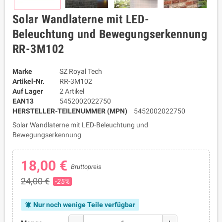
Solar Wandlaterne mit LED-
Beleuchtung und Bewegungserkennung
RR-3M102
Marke
SZ Royal Tech
Artikel-Nr.
RR-3M102
Auf Lager
2 Artikel
EAN13
5452002022750
HERSTELLER-TEILENUMMER (MPN)
5452002022750
Solar Wandlaterne mit LED-Beleuchtung und
Bewegungserkennung
18,00 €
Bruttopreis
24,00 €
-25%
Nur noch wenige Teile verfügbar
notifications_active