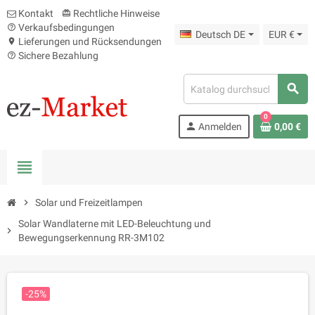
Kontakt
Rechtliche Hinweise
card_giftcard
Verkaufsbedingungen
help_outline
Deutsch DE
EUR €
Lieferungen und Rücksendungen
location_on
Sichere Bezahlung
help_outline
search
0
person
Anmelden
0,00 €
view_headline
chevron_right
Solar und Freizeitlampen
Solar Wandlaterne mit LED-Beleuchtung und
chevron_right
Bewegungserkennung RR-3M102
-25%