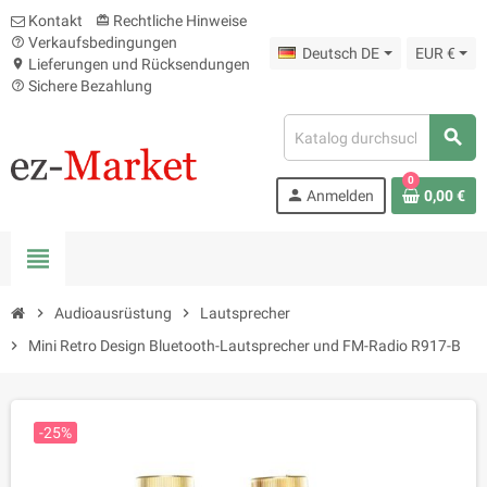
Kontakt
Rechtliche Hinweise
card_giftcard
Verkaufsbedingungen
help_outline
Deutsch DE
EUR €
Lieferungen und Rücksendungen
location_on
Sichere Bezahlung
help_outline
search
0
person
Anmelden
0,00 €
view_headline
chevron_right
Audioausrüstung
chevron_right
Lautsprecher
chevron_right
Mini Retro Design Bluetooth-Lautsprecher und FM-Radio R917-B
-25%