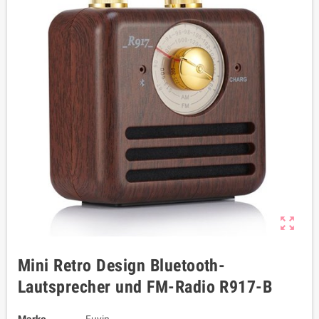
zoom_out_map
Mini Retro Design Bluetooth-
Lautsprecher und FM-Radio R917-B