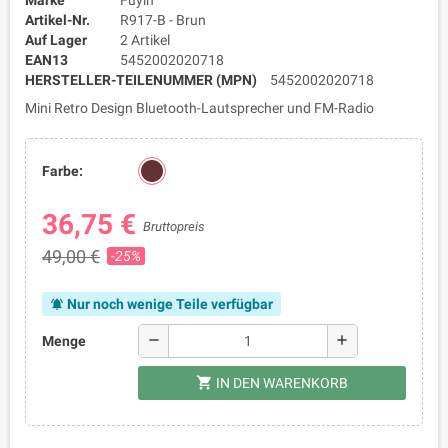
Marke
Fuyin
Artikel-Nr.
R917-B - Brun
Auf Lager
2 Artikel
EAN13
5452002020718
HERSTELLER-TEILENUMMER (MPN)
5452002020718
Mini Retro Design Bluetooth-Lautsprecher und FM-Radio
Farbe:
36,75 €
Bruttopreis
49,00 €
-25%
Nur noch wenige Teile verfügbar
notifications_active
remove
add
Menge
shopping_cart
IN DEN WARENKORB