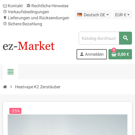
Kontakt
Rechtliche Hinweise
card_giftcard
Verkaufsbedingungen
help_outline
Deutsch DE
EUR €
Lieferungen und Rücksendungen
location_on
Sichere Bezahlung
help_outline
search
0
person
Anmelden
0,00 €
view_headline
chevron_right
Heatvape K2 Zerstäuber
-25%