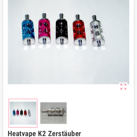
zoom_out_map
Heatvape K2 Zerstäuber