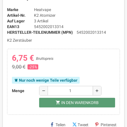
Marke
Heatvape
Artikel-Nr.
K2 Atomizer
Auf Lager
3 Artikel
EAN13
5452002013314
HERSTELLER-TEILENUMMER (MPN)
5452002013314
K2 Zerstäuber
6,75 €
Bruttopreis
9,00 €
-25%
Nur noch wenige Teile verfügbar
notifications_active
remove
add
Menge
shopping_cart
IN DEN WARENKORB
Teilen
Tweet
Pinterest