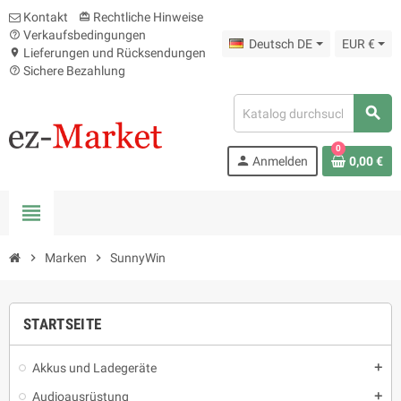
Kontakt
Rechtliche Hinweise
card_giftcard
Verkaufsbedingungen
help_outline
Deutsch DE
EUR €
Lieferungen und Rücksendungen
location_on
Sichere Bezahlung
help_outline
search
0
person
Anmelden
0,00 €
view_headline
chevron_right
Marken
chevron_right
SunnyWin
STARTSEITE
Akkus und Ladegeräte
add
Audioausrüstung
add