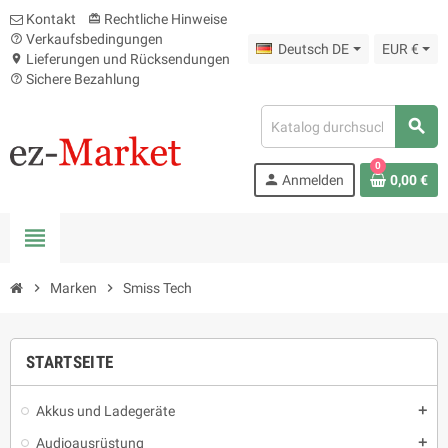
Kontakt
Rechtliche Hinweise
card_giftcard
Verkaufsbedingungen
help_outline
Deutsch DE
EUR €
Lieferungen und Rücksendungen
location_on
Sichere Bezahlung
help_outline
search
0
person
Anmelden
0,00 €
view_headline
chevron_right
Marken
chevron_right
Smiss Tech
STARTSEITE
Akkus und Ladegeräte
add
Audioausrüstung
add