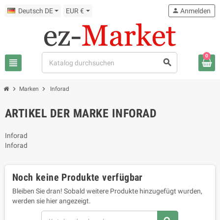
Deutsch DE
EUR €
person
Anmelden
0
view_headline
search
chevron_right
chevron_right
Marken
Inforad
ARTIKEL DER MARKE INFORAD
Inforad
Inforad
Noch keine Produkte verfügbar
Bleiben Sie dran! Sobald weitere Produkte hinzugefügt wurden,
werden sie hier angezeigt.