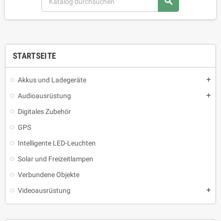
search
STARTSEITE
Akkus und Ladegeräte
add
Audioausrüstung
add
Digitales Zubehör
GPS
Intelligente LED-Leuchten
Solar und Freizeitlampen
Verbundene Objekte
Videoausrüstung
add