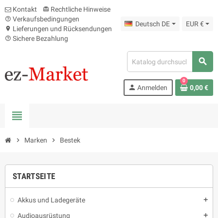
Kontakt
Rechtliche Hinweise
card_giftcard
Verkaufsbedingungen
help_outline
Deutsch DE
EUR €
Lieferungen und Rücksendungen
location_on
Sichere Bezahlung
help_outline
search
0
person
Anmelden
0,00 €
view_headline
chevron_right
Marken
chevron_right
Bestek
STARTSEITE
Akkus und Ladegeräte
add
Audioausrüstung
add