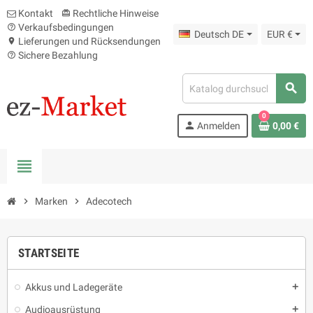
Kontakt
Rechtliche Hinweise
card_giftcard
Verkaufsbedingungen
help_outline
Deutsch DE
EUR €
Lieferungen und Rücksendungen
location_on
Sichere Bezahlung
help_outline
search
0
person
Anmelden
0,00 €
view_headline
chevron_right
Marken
chevron_right
Adecotech
STARTSEITE
Akkus und Ladegeräte
add
Audioausrüstung
add